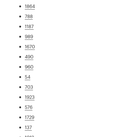
1864
788
1187
989
1670
490
960
54
703
1923
576
1729
137