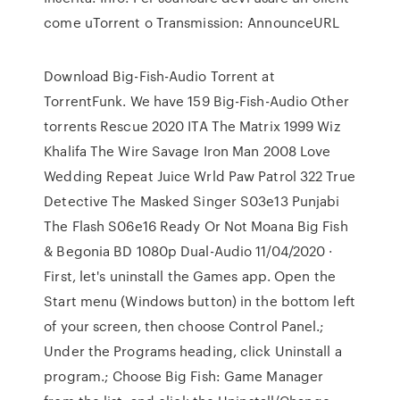
come uTorrent o Transmission: AnnounceURL
Download Big-Fish-Audio Torrent at
TorrentFunk. We have 159 Big-Fish-Audio Other
torrents Rescue 2020 ITA The Matrix 1999 Wiz
Khalifa The Wire Savage Iron Man 2008 Love
Wedding Repeat Juice Wrld Paw Patrol 322 True
Detective The Masked Singer S03e13 Punjabi
The Flash S06e16 Ready Or Not Moana Big Fish
& Begonia BD 1080p Dual-Audio 11/04/2020 ·
First, let's uninstall the Games app. Open the
Start menu (Windows button) in the bottom left
of your screen, then choose Control Panel.;
Under the Programs heading, click Uninstall a
program.; Choose Big Fish: Game Manager