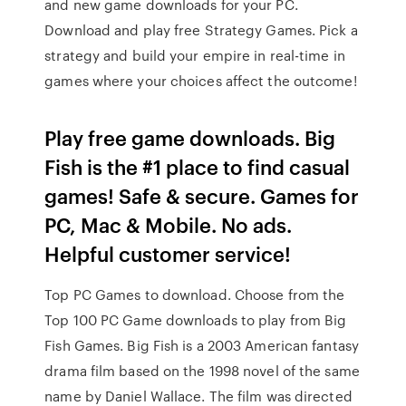
and new game downloads for your PC.
Download and play free Strategy Games. Pick a
strategy and build your empire in real-time in
games where your choices affect the outcome!
Play free game downloads. Big
Fish is the #1 place to find casual
games! Safe & secure. Games for
PC, Mac & Mobile. No ads.
Helpful customer service!
Top PC Games to download. Choose from the
Top 100 PC Game downloads to play from Big
Fish Games. Big Fish is a 2003 American fantasy
drama film based on the 1998 novel of the same
name by Daniel Wallace. The film was directed