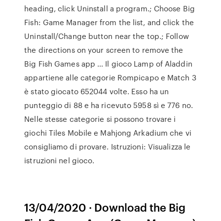
heading, click Uninstall a program.; Choose Big
Fish: Game Manager from the list, and click the
Uninstall/Change button near the top.; Follow
the directions on your screen to remove the
Big Fish Games app … Il gioco Lamp of Aladdin
appartiene alle categorie Rompicapo e Match 3
è stato giocato 652044 volte. Esso ha un
punteggio di 88 e ha ricevuto 5958 sì e 776 no.
Nelle stesse categorie si possono trovare i
giochi Tiles Mobile e Mahjong Arkadium che vi
consigliamo di provare. Istruzioni: Visualizza le
istruzioni nel gioco.
13/04/2020 · Download the Big