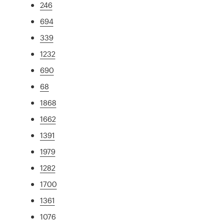
246
694
339
1232
690
68
1868
1662
1391
1979
1282
1700
1361
1076