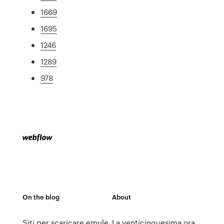
1669
1695
1246
1289
978
On the blog
About
Siti per scaricare emule
La venticinquesima ora