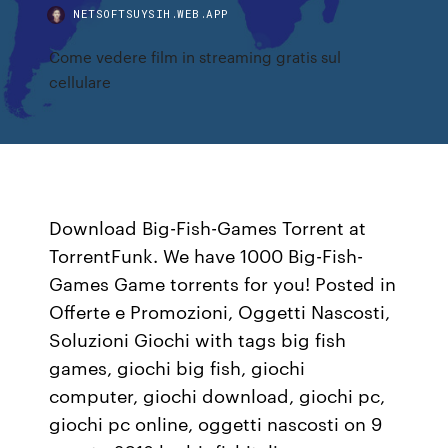
NETSOFTSUYSIH.WEB.APP
Come vedere film in streaming gratis sul
cellulare
Download Big-Fish-Games Torrent at
TorrentFunk. We have 1000 Big-Fish-
Games Game torrents for you! Posted in
Offerte e Promozioni, Oggetti Nascosti,
Soluzioni Giochi with tags big fish
games, giochi big fish, giochi
computer, giochi download, giochi pc,
giochi pc online, oggetti nascosti on 9