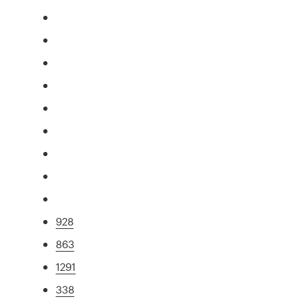
928
863
1291
338