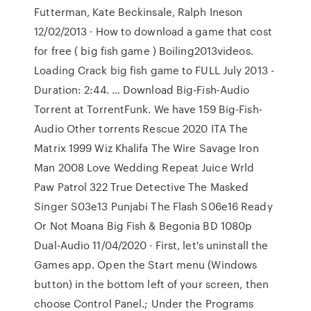
Futterman, Kate Beckinsale, Ralph Ineson
12/02/2013 · How to download a game that cost
for free ( big fish game ) Boiling2013videos.
Loading Crack big fish game to FULL July 2013 -
Duration: 2:44. … Download Big-Fish-Audio
Torrent at TorrentFunk. We have 159 Big-Fish-
Audio Other torrents Rescue 2020 ITA The
Matrix 1999 Wiz Khalifa The Wire Savage Iron
Man 2008 Love Wedding Repeat Juice Wrld
Paw Patrol 322 True Detective The Masked
Singer S03e13 Punjabi The Flash S06e16 Ready
Or Not Moana Big Fish & Begonia BD 1080p
Dual-Audio 11/04/2020 · First, let's uninstall the
Games app. Open the Start menu (Windows
button) in the bottom left of your screen, then
choose Control Panel.; Under the Programs