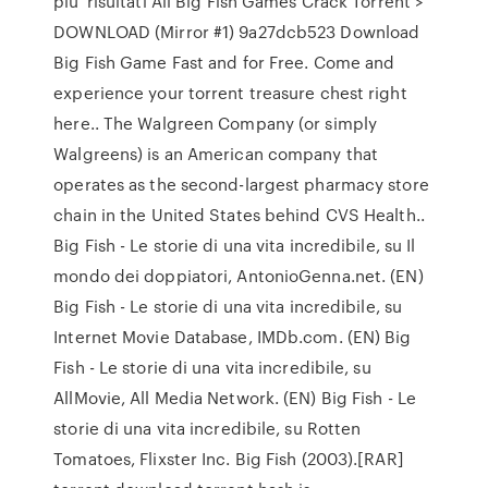
piu' risultati All Big Fish Games Crack Torrent >
DOWNLOAD (Mirror #1) 9a27dcb523 Download
Big Fish Game Fast and for Free. Come and
experience your torrent treasure chest right
here.. The Walgreen Company (or simply
Walgreens) is an American company that
operates as the second-largest pharmacy store
chain in the United States behind CVS Health..
Big Fish - Le storie di una vita incredibile, su Il
mondo dei doppiatori, AntonioGenna.net. (EN)
Big Fish - Le storie di una vita incredibile, su
Internet Movie Database, IMDb.com. (EN) Big
Fish - Le storie di una vita incredibile, su
AllMovie, All Media Network. (EN) Big Fish - Le
storie di una vita incredibile, su Rotten
Tomatoes, Flixster Inc. Big Fish (2003).[RAR]