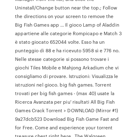
Uninstall/Change button near the top.; Follow
the directions on your screen to remove the
Big Fish Games app … Il gioco Lamp of Aladdin
appartiene alle categorie Rompicapo e Match 3
è stato giocato 652044 volte. Esso ha un
punteggio di 88 e ha ricevuto 5958 sì e 776 no.
Nelle stesse categorie si possono trovare i
giochi Tiles Mobile e Mahjong Arkadium che vi
consigliamo di provare. Istruzioni: Visualizza le
istruzioni nel gioco. big fish games. Torrent
trovati per big fish games - (max 40) usate la
Ricerca Avanzata per piu' risultati All Big Fish
Games Crack Torrent > DOWNLOAD (Mirror #1)
9a27dcb523 Download Big Fish Game Fast and
for Free. Come and experience your torrent
treasure chest right here.. The Walgreen